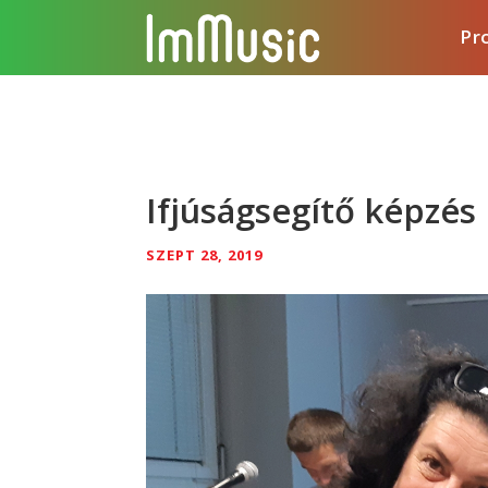
Pr
Ifjúságsegítő képzé
SZEPT 28, 2019